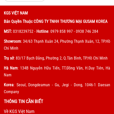
KGS VIỆT NAM
Bản Quyền Thuộc CÔNG TY TNHH THƯƠNG MẠI GUSAM KOREA
MST:
0318239752
-
Hotline
: 0979 858 997 - 0938 746 284
Showroom
: 34/63 Thạnh Xuân 24, Phường Thạnh Xuân, 12, TP.Hồ
Chí Minh
Trụ sở
: 83/17 Bạch Đằng, Phường 2, Q.Tân Bình, TP.Hồ Chí Minh
Hà Nam
: 134B Nguyễn Hữu Tiến, TT.Đồng Văn, H.Duy Tiên, Hà
Nam
Korea
: Seoul, Dongdeamun - Gu, Jegi - Dong, 1046-1 Daesan
Company
THÔNG TIN CẦN BIẾT
Về KGS Việt Nam