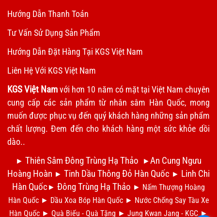
Hướng Dẫn Thanh Toán
Tư Vấn Sử Dụng Sản Phẩm
Hướng Dẫn Đặt Hàng Tại KGS Việt Nam
Liên Hệ Với KGS Việt Nam
KGS Việt Nam
với hơn 10 năm có mặt tại Việt Nam chuyên
cung cấp các sản phẩm từ nhân sâm Hàn Quốc, mong
muốn được phục vụ đến quý khách hàng những sản phẩm
chất lượng. Đem đến cho khách hàng một sức khỏe dồi
dào..
Thiên Sâm Đông Trùng Hạ Thảo
An Cung Ngưu
►
►
Hoàng Hoàn
Tinh Dầu Thông Đỏ Hàn Quốc
Linh Chi
►
►
Hàn Quốc
Đông Trùng Hạ Thảo
►
►
Nấm Thượng Hoàng
Hàn Quốc
►
Dầu Xoa Bóp Hàn Quốc
►
N
ước Chống Say Tàu Xe
Hàn Quốc
►
Qu
à Biếu - Quà Tặng
►
Jung Kwan Jang - KGC
►