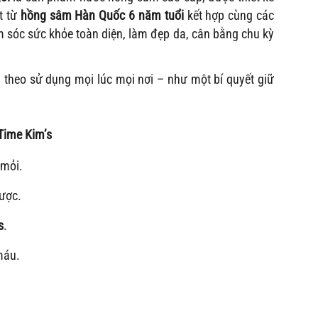
t từ
hồng sâm Hàn Quốc 6 năm tuổi
kết hợp cùng các
ăm sóc sức khỏe toàn diện, làm đẹp da, cân bằng chu kỳ
 theo sử dụng mọi lúc mọi nơi – như một bí quyết giữ
Time Kim’s
 mỏi.
hược.
s
.
máu.