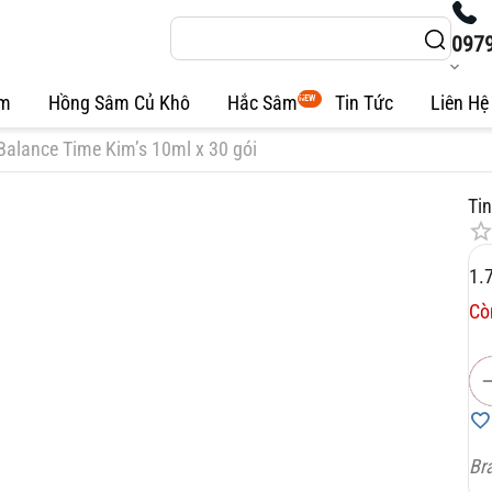
097
âm
Hồng Sâm Củ Khô
Hắc Sâm
Tin Tức
Liên Hệ
NEW
Balance Time Kim’s 10ml x 30 gói
Ti
1.
Cò
Br