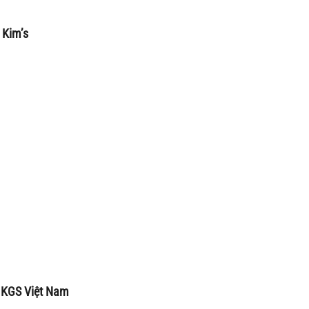
 Kim’s
 KGS Việt Nam