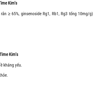
Time Kim’s
rắn ≥ 65%, ginsenoside Rg1, Rb1, Rg3 tổng 10mg/g)
 Time Kim’s
đề kháng yếu.
khỏe.