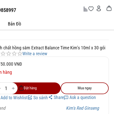
9858997
Bản Đồ
nh chất hồng sâm Extract Balance Time Kim’s 10ml x 30 gói
Write a review
750.000
VNĐ
n hàng
+
−
Đặt hàng
Mua ngay
Share
Ask a question
Add to Wishlist
So sánh
and
Kim's Red Ginseng