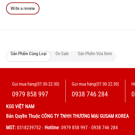
Write a review
Sản Phẩm Cùng Loại
On Sale
Sản Phẩm Vừa Xem
Gọi mua hàng(07:30-22:30)
Gọi mua hàng(07:30-22:30)
Hỗ
0979 858 997
0938 746 284
0
KGS VIỆT NAM
Bản Quyền Thuộc CÔNG TY TNHH THƯƠNG MẠI GUSAM KOREA
MST:
0318239752
-
Hotline
: 0979 858 997 - 0938 746 284