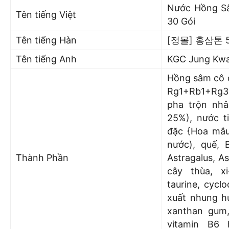
Nước Hồng Sâ
Tên tiếng Việt
30 Gói
Tên tiếng Hàn
[정몰] 홍삼톤 5
Tên tiếng Anh
KGC Jung Kwa
Hồng sâm cô đ
Rg1+Rb1+Rg3 
pha trộn nh
25%), nước ti
đặc {Hoa mẫu
nước), quế, 
Thành Phần
Astragalus, As
cây thùa, xi
taurine, cyclo
xuất nhung hư
xanthan gum, 
vitamin B6 h