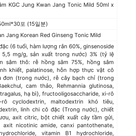
m KGC Jung Kwan Jang Tonic Mild 50ml x
0ml*30포 (15일분)
n Jang Korean Red Ginseng Tonic Mild
ặc (6 tuổi, hàm lượng rắn 60%, ginsenoside
5,5 mg/g, sản xuất trong nước) 3% (tỷ lệ
ân sâm thô: rễ hồng sâm 75%, hồng sâm
nh khiết, palatinose, hỗn hợp thực vật cô
 đơn (trong nước), rễ cây bạch chỉ (trong
Baekchul, cam thảo, Rehmannia glutinosa,
tragalus, hạ bì}, fructooligosaccharide, xi-rô
-rô cyclodextrin, maltodextrin khó tiêu,
dextrin, linh chi cô đặc (Trong nước), chiết
ơu, axit citric, bột chiết xuất cây tầm gửi,
axit nicotinic amide, canxi pantothenate,
ydrochloride, vitamin B1 hydrochloride,