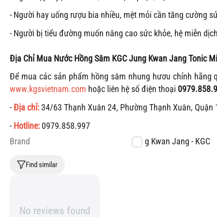
- Người hay uống rượu bia nhiều, mệt mỏi cần tăng cường s
- Người bị tiểu đường muốn nâng cao sức khỏe, hệ miễn dịch
Địa Chỉ Mua
Nước Hồng Sâm KGC Jung Kwan Jang Tonic Mil
Để mua các sản phẩm hồng sâm nhung hươu chính hãng quý
www.kgsvietnam.com
hoặc liên hệ số điện thoại
0979.858.9
-
Địa chỉ:
34/63 Thạnh Xuân 24, Phường Thạnh Xuân, Quận 
-
Hotline:
0979.858.997
Brand
Jung Kwan Jang - KGC
Find similar
No reviews found