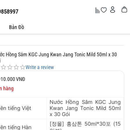
9858997
Bản Đồ
ớc Hồng Sâm KGC Jung Kwan Jang Tonic Mild 50ml x 30
i
Write a review
910.000
VNĐ
n hàng
Nước Hồng Sâm KGC Jung
ên tiếng Việt
Kwan Jang Tonic Mild 50ml
x 30 Gói
[정몰] 홍삼톤 50ml*30포 (15
ên tiếng Hàn