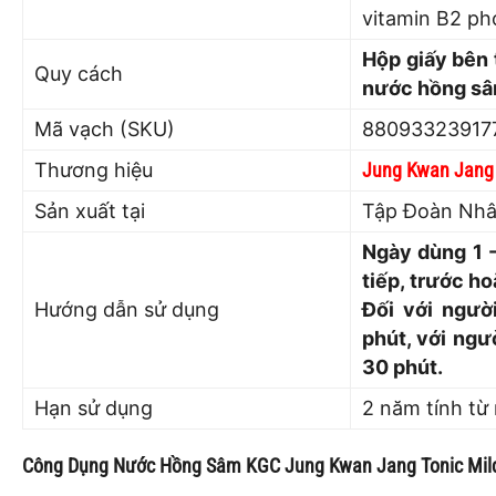
vitamin B2 ph
Hộp giấy bên 
Quy cách
nước hồng sâm
Mã vạch (SKU)
88093323917
Thương hiệu
Jung Kwan Jang
Sản xuất tại
Tập Đoàn Nhâ
Ngày dùng 1 -
tiếp, trước h
Hướng dẫn sử dụng
Đối với ngườ
phút, với ng
30 phút.
Hạn sử dụng
2 năm tính từ
Công Dụng Nước Hồng Sâm KGC Jung Kwan Jang Tonic Mild