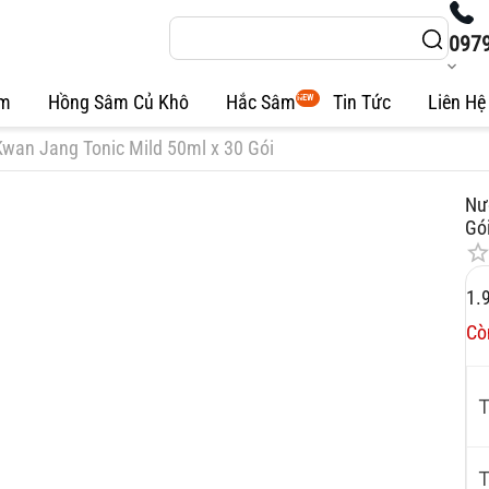
097
âm
Hồng Sâm Củ Khô
Hắc Sâm
Tin Tức
Liên Hệ
NEW
an Jang Tonic Mild 50ml x 30 Gói
Nư
Gó
1.
Cò
T
T