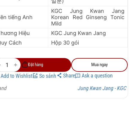
일분)
KGC Jung Kwan Jang
ên tiếng Anh
Korean Red Ginseng Tonic
Mild
hương Hiệu
KGC Jung Kwan Jang
Quy Cách
Hộp 30 gói
+
−
Đặt hàng
Mua ngay
Share
Ask a question
Add to Wishlist
So sánh
and
Jung Kwan Jang - KGC