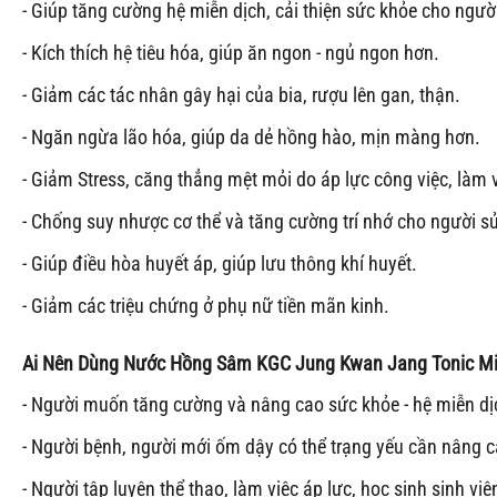
- Giúp tăng cường hệ miễn dịch, cải thiện sức khỏe cho ngườ
- Kích thích hệ tiêu hóa, giúp ăn ngon - ngủ ngon hơn.
- Giảm các tác nhân gây hại của bia, rượu lên gan, thận.
- Ngăn ngừa lão hóa, giúp da dẻ hồng hào, mịn màng hơn.
- Giảm Stress, căng thẳng mệt mỏi do áp lực công việc, làm 
- Chống suy nhược cơ thể và tăng cường trí nhớ cho người s
- Giúp điều hòa huyết áp, giúp lưu thông khí huyết.
- Giảm các triệu chứng ở phụ nữ tiền mãn kinh.
Ai Nên Dùng
Nước Hồng Sâm KGC Jung Kwan Jang Tonic Mil
- Người muốn tăng cường và nâng cao sức khỏe - hệ miễn dị
- Người bệnh, người mới ốm dậy có thể trạng yếu cần nâng 
- Người tập luyện thể thao, làm việc áp lực, học sinh sinh vi