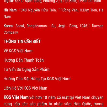
Trụ sở
: 83/17 Bạch Đằng, Phường 2, Q.Tân Bình, TP.Hồ Chí Minh
Hà Nam
: 134B Nguyễn Hữu Tiến, TT.Đồng Văn, H.Duy Tiên, Hà
Nam
Korea
: Seoul, Dongdeamun - Gu, Jegi - Dong, 1046-1 Daesan
Company
THÔNG TIN CẦN BIẾT
Về KGS Việt Nam
Hướng Dẫn Thanh Toán
Tư Vấn Sử Dụng Sản Phẩm
Hướng Dẫn Đặt Hàng Tại KGS Việt Nam
Liên Hệ Với KGS Việt Nam
KGS Việt Nam
với hơn 10 năm có mặt tại Việt Nam chuyên
cung cấp các sản phẩm từ nhân sâm Hàn Quốc, mong