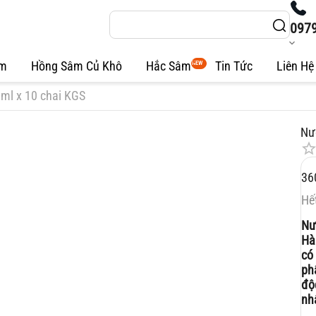
097
âm
Hồng Sâm Củ Khô
Hắc Sâm
Tin Tức
Liên Hệ
NEW
0ml x 10 chai KGS
Nư
36
Hế
Nư
Hà
có
ph
độ
nh