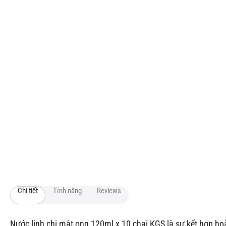
Chi tiết
Tính năng
Reviews
Nước linh chi mật ong 120ml x 10 chai KGS là sự kết hợp hoà