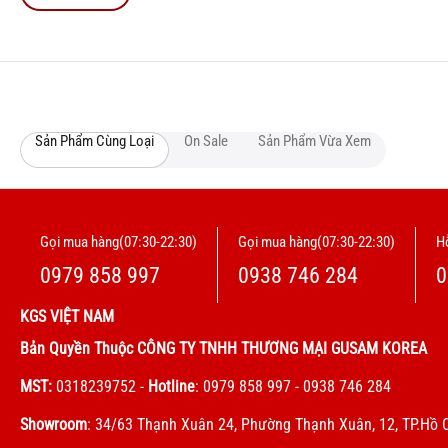
Sản Phẩm Cùng Loại
On Sale
Sản Phẩm Vừa Xem
Gọi mua hàng(07:30-22:30)
Gọi mua hàng(07:30-22:30)
Hỗ
0979 858 997
0938 746 284
0
KGS VIỆT NAM
Bản Quyền Thuộc CÔNG TY TNHH THƯƠNG MẠI GUSAM KOREA
MST:
0318239752
-
Hotline
: 0979 858 997 - 0938 746 284
Showroom
: 34/63 Thạnh Xuân 24, Phường Thạnh Xuân, 12, TP.Hồ 