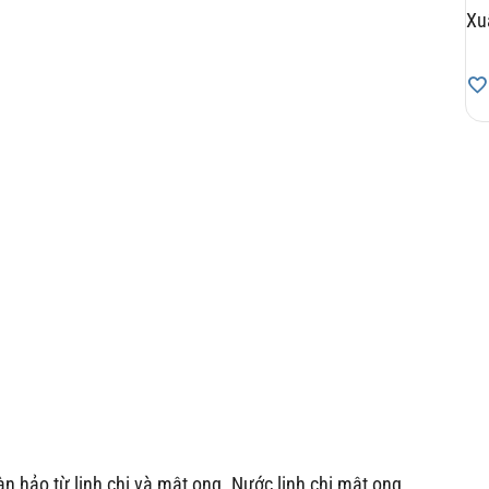
Xu
n hảo từ linh chi và mật ong. Nước linh chi mật ong