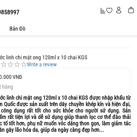
9858997
Bản Đồ
ớc linh chi mật ong 120ml x 10 chai KGS
Write a review
0.000
VNĐ
t hàng
ớc linh chi mật ong 120ml x 10 chai KGS được nhập khẩu từ
n Quốc được sản xuất trên dây chuyền khép kín và hiện đại,
 công dụng rất tốt cho sức khỏe cho người sử dụng. Sản
ẩm rất tiện lợi và dễ sử dụng giúp thanh lọc cơ thể đào thải
c tố tốt hơn, phụ nữ muốn vóc dáng thon gọn, làm giảm tác
ân gây lão hóa da, giúp da ngày càng đẹp hơn...