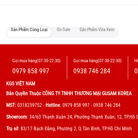
Sản Phẩm Cùng Loại
On Sale
Sản Phẩm Vừa Xem
Gọi mua hàng(07:30-22:30)
Gọi mua hàng(07:30-22:30)
Hỗ
0979 858 997
0938 746 284
0
KGS VIỆT NAM
Bản Quyền Thuộc CÔNG TY TNHH THƯƠNG MẠI GUSAM KOREA
MST:
0318239752
-
Hotline
: 0979 858 997 - 0938 746 284
Showroom
: 34/63 Thạnh Xuân 24, Phường Thạnh Xuân, 12, TP.Hồ 
Trụ sở
: 83/17 Bạch Đằng, Phường 2, Q.Tân Bình, TP.Hồ Chí Minh