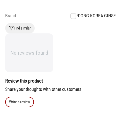
Brand
DAEDONG KOREA GINSE
Find similar
No reviews found
Review this product
Share your thoughts with other customers
Write a review