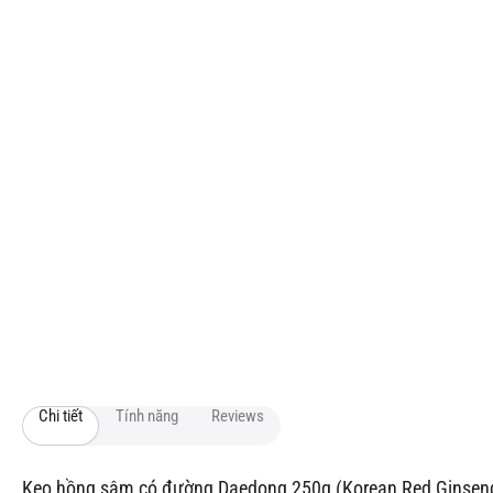
Chi tiết
Tính năng
Reviews
Kẹo hồng sâm có đường Daedong 250g (Korean Red Ginseng