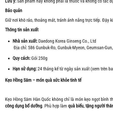
Lưu ý:
Sản phẩm này không phải là thuốc và không có tác d
Bảo quản
Giữ nơi khô ráo, thoáng mát, tránh ánh nắng trực tiếp. Đậy k
Thông tin sản xuất
Nhà sản xuất:
Daedong Korea Ginseng Co., Ltd
Địa chỉ: 586 Gunbuk-Ro, Gunbuk-Myeon, Geumsan-Gun
Quy cách:
Gói 250g
Hạn sử dụng:
24 tháng kể từ ngày sản xuất (xem trên ba
Kẹo Hồng Sâm – món quà sức khỏe tinh tế
Kẹo Hồng Sâm Hàn Quốc không chỉ là món kẹo ngọt bình t
công dụng bổ dưỡng
. Phù hợp làm
quà biếu, tặng người thâ