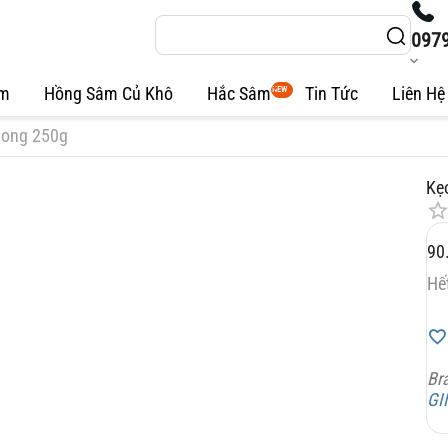
097
âm
Hồng Sâm Củ Khô
Hắc Sâm
Tin Tức
Liên Hệ
NEW
dong 250g
Kẹ
90
Hế
Br
GI