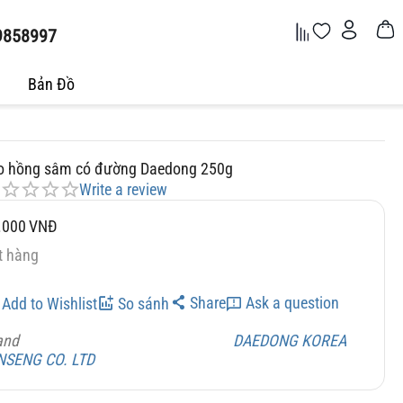
9858997
Bản Đồ
o hồng sâm có đường Daedong 250g
Write a review
.000
VNĐ
t hàng
Share
Ask a question
Add to Wishlist
So sánh
and
DAEDONG KOREA
NSENG CO. LTD