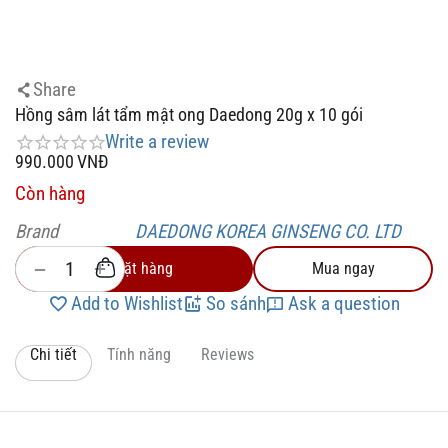
Share
Hồng sâm lát tẩm mật ong Daedong 20g x 10 gói
Write a review
990.000
VNĐ
Còn hàng
Brand
DAEDONG KOREA GINSENG CO. LTD
+
−
Đặt hàng
Mua ngay
Add to Wishlist
So sánh
Ask a question
Chi tiết
Tính năng
Reviews