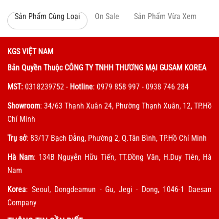
Sản Phẩm Cùng Loại
On Sale
Sản Phẩm Vừa Xem
KGS VIỆT NAM
Bản Quyền Thuộc CÔNG TY TNHH THƯƠNG MẠI GUSAM KOREA
MST:
0318239752
-
Hotline
: 0979 858 997 - 0938 746 284
Showroom
: 34/63 Thạnh Xuân 24, Phường Thạnh Xuân, 12, TP.Hồ
Chí Minh
Trụ sở
: 83/17 Bạch Đằng, Phường 2, Q.Tân Bình, TP.Hồ Chí Minh
Hà Nam
: 134B Nguyễn Hữu Tiến, TT.Đồng Văn, H.Duy Tiên, Hà
Nam
Korea
: Seoul, Dongdeamun - Gu, Jegi - Dong, 1046-1 Daesan
Company