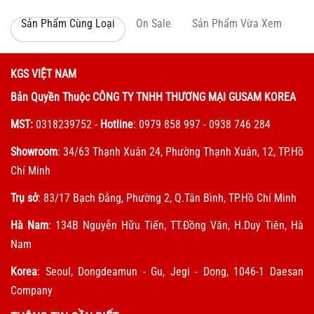
Sản Phẩm Cùng Loại
On Sale
Sản Phẩm Vừa Xem
KGS VIỆT NAM
Bản Quyền Thuộc CÔNG TY TNHH THƯƠNG MẠI GUSAM KOREA
MST:
0318239752
-
Hotline
: 0979 858 997 - 0938 746 284
Showroom
: 34/63 Thạnh Xuân 24, Phường Thạnh Xuân, 12, TP.Hồ
Chí Minh
Trụ sở
: 83/17 Bạch Đằng, Phường 2, Q.Tân Bình, TP.Hồ Chí Minh
Hà Nam
: 134B Nguyễn Hữu Tiến, TT.Đồng Văn, H.Duy Tiên, Hà
Nam
Korea
: Seoul, Dongdeamun - Gu, Jegi - Dong, 1046-1 Daesan
Company