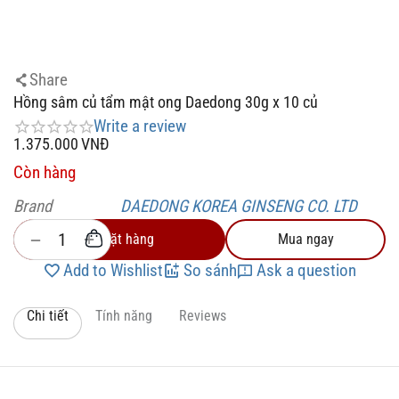
Share
Hồng sâm củ tẩm mật ong Daedong 30g x 10 củ
Write a review
1.375.000
VNĐ
Còn hàng
Brand
DAEDONG KOREA GINSENG CO. LTD
+
−
Đặt hàng
Mua ngay
Add to Wishlist
So sánh
Ask a question
Chi tiết
Tính năng
Reviews