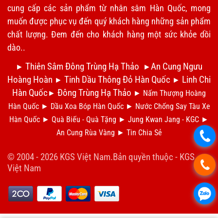
cung cấp các sản phẩm từ nhân sâm Hàn Quốc, mong
muốn được phục vụ đến quý khách hàng những sản phẩm
chất lượng. Đem đến cho khách hàng một sức khỏe dồi
dào..
Thiên Sâm Đông Trùng Hạ Thảo
An Cung Ngưu
►
►
Hoàng Hoàn
Tinh Dầu Thông Đỏ Hàn Quốc
Linh Chi
►
►
Hàn Quốc
Đông Trùng Hạ Thảo
►
►
Nấm Thượng Hoàng
Hàn Quốc
►
Dầu Xoa Bóp Hàn Quốc
►
N
ước Chống Say Tàu Xe
Hàn Quốc
►
Qu
à Biếu - Quà Tặng
►
Jung Kwan Jang - KGC
►
An Cung Rùa Vàng
►
Tin Chia S
ẻ
.
© 2004 - 2026 KGS Việt Nam.Bản quyền thuộc -
KGS
.
Việt Nam
.