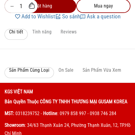
+
−
Đặt hàng
Mua ngay
Add to Wishlist
So sánh
Ask a question
Chi tiết
Tính năng
Reviews
Sản Phẩm Cùng Loại
On Sale
Sản Phẩm Vừa Xem
KGS VIỆT NAM
Bản Quyền Thuộc CÔNG TY TNHH THƯƠNG MẠI GUSAM KOREA
MST:
0318239752
-
Hotline
: 0979 858 997 - 0938 746 284
Showroom
: 34/63 Thạnh Xuân 24, Phường Thạnh Xuân, 12, TP.Hồ
Chí Minh