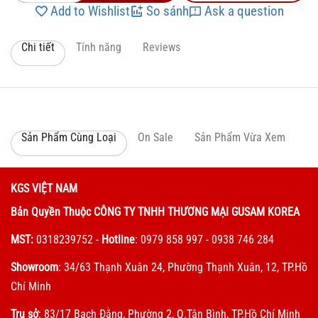
Add to Wishlist
So sánh
Ask a question
Chi tiết
Tính năng
Reviews
Sản Phẩm Cùng Loại
On Sale
Sản Phẩm Vừa Xem
KGS VIỆT NAM
Bản Quyền Thuộc CÔNG TY TNHH THƯƠNG MẠI GUSAM KOREA
MST:
0318239752
-
Hotline
: 0979 858 997 - 0938 746 284
Showroom
: 34/63 Thạnh Xuân 24, Phường Thạnh Xuân, 12, TP.Hồ
Chí Minh
Trụ sở
: 83/17 Bạch Đằng, Phường 2, Q.Tân Bình, TP.Hồ Chí Minh