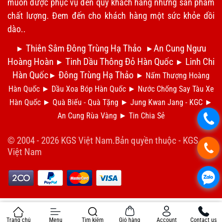
muốn được phục vụ đến quý khách hàng những sản phẩm
chất lượng. Đem đến cho khách hàng một sức khỏe dồi
dào..
Thiên Sâm Đông Trùng Hạ Thảo
An Cung Ngưu
►
►
Hoàng Hoàn
Tinh Dầu Thông Đỏ Hàn Quốc
Linh Chi
►
►
Hàn Quốc
Đông Trùng Hạ Thảo
►
►
Nấm Thượng Hoàng
Hàn Quốc
►
Dầu Xoa Bóp Hàn Quốc
►
N
ước Chống Say Tàu Xe
Hàn Quốc
►
Qu
à Biếu - Quà Tặng
►
Jung Kwan Jang - KGC
►
An Cung Rùa Vàng
►
Tin Chia S
ẻ
.
© 2004 - 2026 KGS Việt Nam.Bản quyền thuộc -
KGS
.
Việt Nam
.
Trang chủ
Menu
Tìm kiếm
Giỏ hàng
Account
Contact us