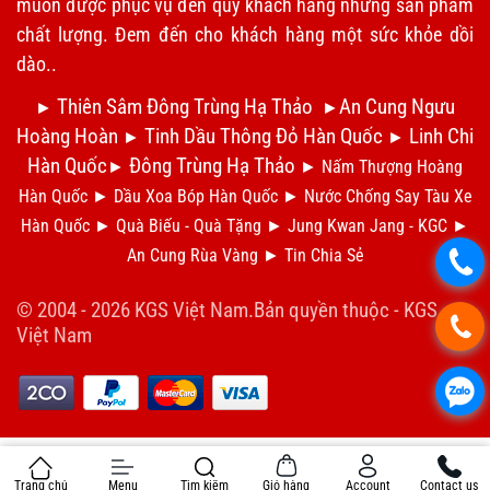
muốn được phục vụ đến quý khách hàng những sản phẩm
chất lượng. Đem đến cho khách hàng một sức khỏe dồi
dào..
Thiên Sâm Đông Trùng Hạ Thảo
An Cung Ngưu
►
►
Hoàng Hoàn
Tinh Dầu Thông Đỏ Hàn Quốc
Linh Chi
►
►
Hàn Quốc
Đông Trùng Hạ Thảo
►
►
Nấm Thượng Hoàng
Hàn Quốc
►
Dầu Xoa Bóp Hàn Quốc
►
N
ước Chống Say Tàu Xe
Hàn Quốc
►
Qu
à Biếu - Quà Tặng
►
Jung Kwan Jang - KGC
►
An Cung Rùa Vàng
►
Tin Chia S
ẻ
.
© 2004 - 2026 KGS Việt Nam.Bản quyền thuộc -
KGS
.
Việt Nam
.
Trang chủ
Menu
Tìm kiếm
Giỏ hàng
Account
Contact us