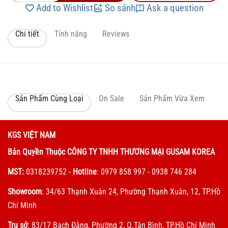
Add to Wishlist
So sánh
Ask a question
Chi tiết
Tính năng
Reviews
Sản Phẩm Cùng Loại
On Sale
Sản Phẩm Vừa Xem
KGS VIỆT NAM
Bản Quyền Thuộc CÔNG TY TNHH THƯƠNG MẠI GUSAM KOREA
MST:
0318239752
-
Hotline
: 0979 858 997 - 0938 746 284
Showroom
: 34/63 Thạnh Xuân 24, Phường Thạnh Xuân, 12, TP.Hồ
Chí Minh
Trụ sở
: 83/17 Bạch Đằng, Phường 2, Q.Tân Bình, TP.Hồ Chí Minh