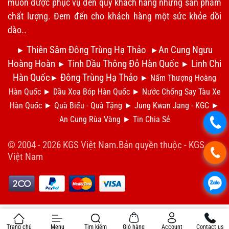
muốn được phục vụ đến quý khách hàng những sản phẩm
chất lượng. Đem đến cho khách hàng một sức khỏe dồi
dào..
Thiên Sâm Đông Trùng Hạ Thảo
An Cung Ngưu
►
►
Hoàng Hoàn
Tinh Dầu Thông Đỏ Hàn Quốc
Linh Chi
►
►
Hàn Quốc
Đông Trùng Hạ Thảo
►
►
Nấm Thượng Hoàng
Hàn Quốc
►
Dầu Xoa Bóp Hàn Quốc
►
N
ước Chống Say Tàu Xe
Hàn Quốc
►
Qu
à Biếu - Quà Tặng
►
Jung Kwan Jang - KGC
►
An Cung Rùa Vàng
►
Tin Chia S
ẻ
.
© 2004 - 2026 KGS Việt Nam.Bản quyền thuộc -
KGS
.
Việt Nam
.
Trang chủ
Menu
Tìm kiếm
Giỏ hàng
Account
Contact us