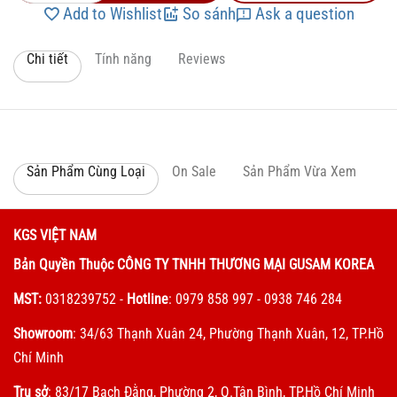
Add to Wishlist
So sánh
Ask a question
Chi tiết
Tính năng
Reviews
Sản Phẩm Cùng Loại
On Sale
Sản Phẩm Vừa Xem
KGS VIỆT NAM
Bản Quyền Thuộc CÔNG TY TNHH THƯƠNG MẠI GUSAM KOREA
MST:
0318239752
-
Hotline
: 0979 858 997 - 0938 746 284
Showroom
: 34/63 Thạnh Xuân 24, Phường Thạnh Xuân, 12, TP.Hồ
Chí Minh
Trụ sở
: 83/17 Bạch Đằng, Phường 2, Q.Tân Bình, TP.Hồ Chí Minh