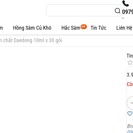
097
âm
Hồng Sâm Củ Khô
Hắc Sâm
Tin Tức
Liên Hệ
NEW
n chất Daedong 10ml x 30 gói
Ti
3.
Cò
Br
GI