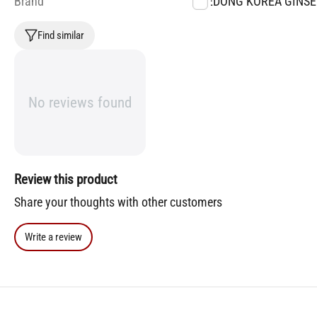
Brand
DAEDONG KOREA GINSE
Find similar
No reviews found
Review this product
Share your thoughts with other customers
Write a review