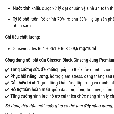
Nước tinh khiết
, được xử lý đạt chuẩn vệ sinh an toàn 
Tỷ lệ phối trộn:
Rễ chính 70%, rễ phụ 30% – giúp sản ph
nhân sâm.
Chỉ tiêu chất lượng:
Ginsenosides Rg1 + Rb1 + Rg3 ≥
9,6 mg/10ml
Công dụng nổi bật của Ginssen Black Ginseng Jung Premiu
✔️
Tăng cường sức đề kháng
, giúp cơ thể khỏe mạnh, chống
✔️
Phục hồi năng lượng
, hỗ trợ giảm stress, căng thẳng sau 
✔️
Cải thiện trí nhớ
, giúp tăng khả năng tập trung và minh m
✔️
Hỗ trợ tuần hoàn máu
, giúp da sáng hồng tự nhiên, giảm
✔️
Tăng cường sinh lực
, hỗ trợ cải thiện chức năng sinh lý 
Sử dụng đều đặn mỗi ngày giúp cơ thể tràn đầy năng lượng, 