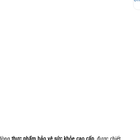
dòng
thực phẩm bảo vệ sức khỏe cao cấp
, được chiết