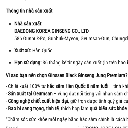
Thông tin nhà sản xuất
Nhà sản xuất:
DAEDONG KOREA GINSENG CO., LTD
586 Gunbuk-Ro, Gunbuk-Myeon, Geumsan-Gun, Chungc
Xuất xứ:
Hàn Quốc
Hạn sử dụng:
36 tháng kể từ ngày sản xuất (in trên bao b
Vì sao bạn nên chọn Ginssen Black Ginseng Jung Premium?
- Chiết xuất 100% từ
hắc sâm Hàn Quốc 6 năm tuổi
– tinh kh
-
Sản xuất tại Geumsan
– vùng đất nổi tiếng với nhân sâm ch
-
Công nghệ chiết xuất hiện đại
, giữ trọn dược tính quý giá 
-
Bao bì sang trọng, tinh tế
, thích hợp làm
quà biếu sức khỏe
“Chăm sóc sức khỏe mỗi ngày bằng hắc sâm chính là cách b