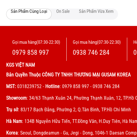
Sản Phẩm Cùng Loại
On Sale
Sản Phẩm Vừa Xem
Gọi mua hàng(07:30-22:30)
Gọi mua hàng(07:30-22:30)
Hỗ
0979 858 997
0938 746 284
0
KGS VIỆT NAM
Bản Quyền Thuộc CÔNG TY TNHH THƯƠNG MẠI GUSAM KOREA
MST:
0318239752
-
Hotline
: 0979 858 997 - 0938 746 284
Showroom
: 34/63 Thạnh Xuân 24, Phường Thạnh Xuân, 12, TP.Hồ 
Trụ sở
: 83/17 Bạch Đằng, Phường 2, Q.Tân Bình, TP.Hồ Chí Minh
Hà Nam
: 134B Nguyễn Hữu Tiến, TT.Đồng Văn, H.Duy Tiên, Hà Na
Korea
: Seoul, Dongdeamun - Gu, Jegi - Dong, 1046-1 Daesan Com