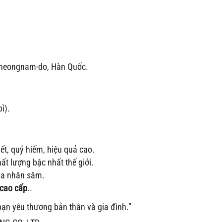
heongnam-do, Hàn Quốc.
ì).
iết, quý hiếm, hiệu quả cao.
ất lượng bậc nhất thế giới.
của nhân sâm.
 cao cấp
..
ạn yêu thương bản thân và gia đình.”