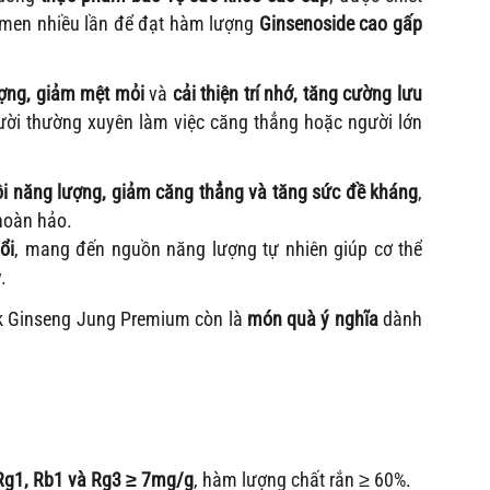
 men nhiều lần để đạt hàm lượng
Ginsenoside cao gấp
ượng, giảm mệt mỏi
và
cải thiện trí nhớ, tăng cường lưu
ười thường xuyên làm việc căng thẳng hoặc người lớn
i năng lượng, giảm căng thẳng và tăng sức đề kháng
,
hoàn hảo.
ổi
, mang đến nguồn năng lượng tự nhiên giúp cơ thể
.
ck Ginseng Jung Premium còn là
món quà ý nghĩa
dành
Rg1, Rb1 và Rg3 ≥ 7mg/g
, hàm lượng chất rắn ≥ 60%.