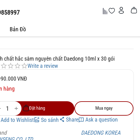
9858997
Bản Đồ
nh chất hắc sâm nguyên chất Daedong 10ml x 30 gói
Write a review
990.000
VNĐ
n hàng
+
−
Đặt hàng
Mua ngay
Share
Ask a question
Add to Wishlist
So sánh
and
DAEDONG KOREA
NSENG CO. LTD